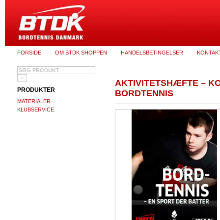
FORSIDE
OM BTDK SHOPPEN
HANDELSBETINGELSER
KONTAK
AKTIVITETSHÆFTE – K
PRODUKTER
BORDTENNIS
MATERIALER
KLUBSERVICE