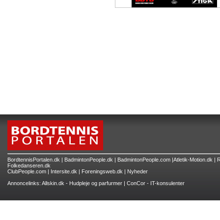
BordtennisPortalen.dk
|
BadmintonPeople.dk
|
BadmintonPeople.com
|
Atletik-Motion.dk
|
R
Folkedanseren.dk
ClubPeople.com
|
Intersite.dk
|
Foreningsweb.dk
|
Nyheder
Annoncelinks:
Allskin.dk - Hudpleje og parfurmer
|
ConCor - IT-konsulenter